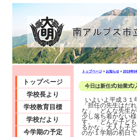
トップページ
»
お知らせ
»
2019年0
トップページ
今日は新任式/始業式/入
学校長より
いよいよ平成３１
「担任の先生はだれ
学校教育目標
な」「どんな先生が
少し落ち着かない様
学校だより
す。「どんな子ども
るかな」大人も子ど
今学期の予定
のが１学期の初日で