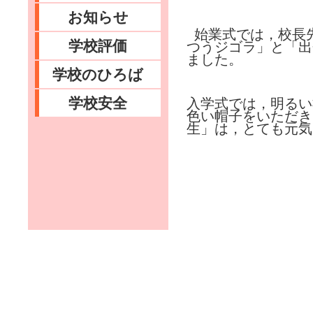
お知らせ
始業式では，校長
学校評価
つうジゴラ」と「出
ました。
学校のひろば
学校安全
入学式では，明るい
色い帽子をいただき
生」は，とても元気