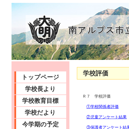
学校評価
トップページ
学校長より
Ｒ７ 学校評価
学校教育目標
①学校関係者評価
学校だより
②児童アンケート結果
今学期の予定
③保護者アンケート結