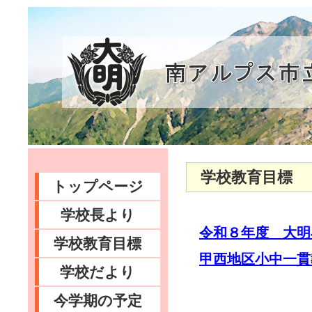
学校教育目標
トップページ
学校長より
令和８年度 大明
学校教育目標
甲西地区小中一貫
学校だより
今学期の予定